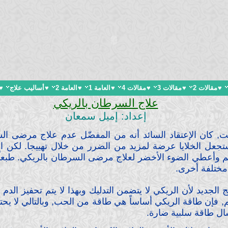
♥
مقالات 2
♥
مقالات 3
♥
مقالات 4
♥
العامة 1
♥
العامة 2
♥
أساليب علاج
♥
علاج السرطان بالريكي
إعداد: إميل سمعان
 كان الإعتقاد السائد أنه من المفضّل عدم علاج مرضى الس
جعل الخلايا عرضة لمزيد من الضرر من خلال تهييجا. لكن الي
قديم وأعطي الضوء الأخضر لعلاج مرضى السرطان بالريكي. طبعاً إ
ختلفة أخرى.
 الجديد لأن الريكي لا يتضمن التدليك وبهذا لا يتم تحفيز الدم 
هم, فإن طاقة الريكي أساساً هي طاقة من الحب, وبالتالي لا ي
ال طاقة سلبية ضارة.