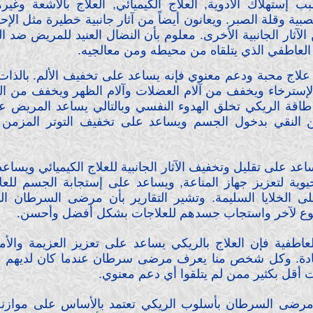
إستهلاك الأدوية, العلاج الكيميائي, العلاج بالأشعة وغ
ة وقلة الصبر. ويعانون أيضاً من آثار جانبية خطيرة مثل الإحباط
 الآثار الجانبية الأخرى. معلوم بأن النضال العنيد للمريض ضد 
م العاطفي الذي يتلقاه من محيطه ومن معالجيه.
ه علاج محبة ودعم معنوي فإنه يساعد على تخفيف الألم. بالذات ا
إسترخاء ويخفف من آلام العضلات وآلام الظهر ويخفف من التو
 طاقة الريكي تخلق الهدوء النفسي وبالتالي يساعد المريض ع
 النقي بدخول الجسم ويساعد على تخفيف التوتر المزمن
اعد على تقليل وتخفيف الآثار الجانبية للعلاج الكيميائي ويسا
وية لتعزيز جهاز المناعة, ويساعد على إستجابة الجسم للعلاج 
ى الخلايا السليمة. وتشير التقارير بأن مرضى السرطان الذ
ع لآخر واستجاب جسدهم للعلاجات بشكل أفضل وأحسن.
لعاطفية فإن العلاج بالريكي يساعد على تعزيز العزيمة والأم
ة. وكل شخص منا يعرف مرضى سرطان عندما كان لديهم من ي
ت أقل بكثير ممن لم يتلقوا أي دعم معنوي.
اج مرضى السرطان بأسلوب الريكي تعتمد بالأساس على موازن