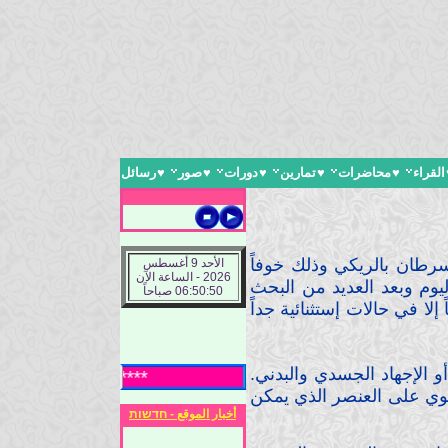
القراء
♥
محاضرات
♥
تمارين
♥
دورات
♥
صور
♥
رسائل
رطان بالريكي وذلك خوفاً
الأحد 9 أغسطس
2026 - الساعة الآن
وم وبعد العديد من البحث
06:50:51 صباحاً
لا في حالات إستثنائية جداً
أو الإجهاد الجسدي والبدني.
***** ادارة الموقع تر
حتوي على العنصر الذي يمكن
أخبار الموقع - חדשות