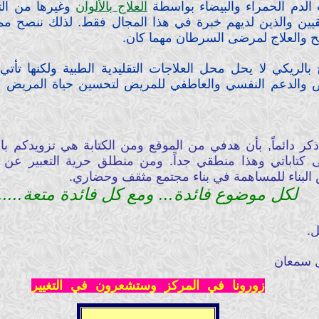
 الدم الحمراء والبيضاء بواسطة
العلاج بالألوان
وغيرها من التق
يين والذين لديهم خبرة في هذا المجال فقط. لذلك ننصح م
ئح والعلاج لمرضى السرطان مهما كان.
ج بالريكي لا يحل محل العلاجات التقليدية الطبية ولكنها تأت
 والدعم النفسي والعاطفي للمريض لتحسين حياة المريض ال
ر دائماً, بأن هدفي من الموقع ومن الكتابة هي تزويدكم با
تاباتي وهذا منطقي جداً. ومن منطلق حرية التعبير عن ال
ش البناء للمساهمة في بناء مجتمع مثقف وحضاري.
لكل موضوع فائدة... ومع كل فائدة متعة.....
ل.
ل سمعان
زورونا في المركز وستشعرون في التغيير