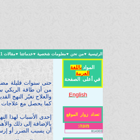
الرئيسية
♥
من نحن
♥
معلومات شخصية
♥
خدماتتنا
♥
مقالات 1
المواد
باللغة
العربية
في أعلى الصفحة
حتى سنوات قليلة مضت,
من أن طاقة الريكي ست
English
والعلاج تغيّر النهج ال
كما يحصل مع علاجات م
تعداد زوار الموقع
إحدى الأسباب لهذا النهج
بالإضافة إلى ذلك والأ
מונה:
أن يسبب الضرر أو إرس
814303