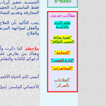
המאמרים
الجسدية, تحفيز كريات
فقط الماسترات الحقيق
المجازفة وتقديم النصا
مقالات جديدة :
يجب التأكيد بأن العلا
طاقة الأنوثة
والذكورية
والعقل لمواجهة المرض
والعلاج.
"تقوية مناعة
الجسم بالطاقة"
ملاحظة:
كما ذكرت وأذك
"الحجامة"
وهناك من يعارض على ك
أدعوكم للكتابة والنقا
"إدارة الغضب"
"المحاضرات"
أتمنى لكم الحياة الأفض
"العلاجات
بالمركز"
الأخصائي الماستر: إمي