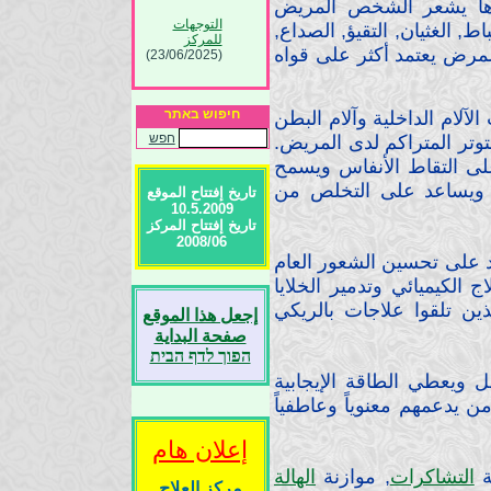
يرها يشعر الشخص المريض
التوجهات
, الغثيان, التقيؤ, الصداع,
للمركز
(23/06/2025)
المرض يعتمد أكثر على قواه
إقتباس ونسخ
المواد المهنية
(23/06/2025)
חיפוש באתר
لآلام الداخلية وآلام البطن
تعليقات الزوار :
חפש
تر المتراكم لدى المريض.
(23/06/2025)
لى التقاط الأنفاس ويسمح
المواد المهنية :
(23/06/2025)
 ويساعد على التخلص من
تاريخ إفتتاح الموقع
شكر وتقدير
10.5.2009
للزوار من دول
تاريخ إفتتاح المركز
العالم :
2008/06
(23/06/2025)
عد على تحسين الشعور العام
الكيميائي وتدمير الخلايا
ين تلقوا علاجات بالريكي
إجعل هذا الموقع
صفحة البداية
הפוך לדף הבית
ل ويعطي الطاقة الإيجابية
دعمهم معنوياً وعاطفياً
إعلان هام
ة
التشاكرات
, موازنة
الهالة
مركز العلاج