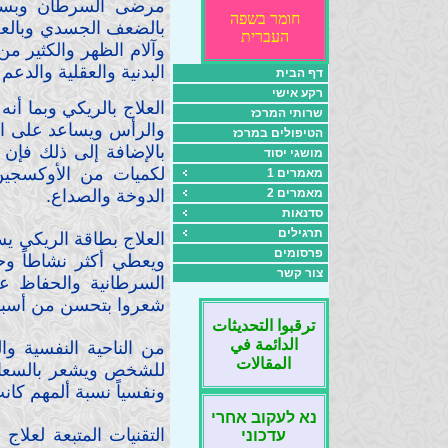
مرضى السرطان وبسبب 
חומר בשפה
بالضعف الجسدي وبالعصبي
העברית
وآلام الظهر والكثير من
البدنية والعقلية والدع
דף הבית
רקע אישי
العلاج بالريكي وبما أن
שרותי המרכז
والرأس ويساعد على ال
הטיפולים במרכז
بالإضافة إلى ذلك فإن
מושגי יסוד
لكميات من الأوكسجين
מאמרים 1
מאמרים 2
الدوخة والصداع.
סדנאות
תרגילים
العلاج بطاقة الريكي يس
פרסומים
ويعطي أكثر نشاطاً وحي
צור קשר
السرطانية والحفاظ عل
شعروا بتحسن من أسبو
ترقبوا التحديثات
الدائمة في
من الناحية النفسية وا
المقالات
للشخص ويشعر بالسعاد
ونفسياً نسبة ألمهم كان
נא לעקוב אחרי
التقنيات المتبعة لعل
עדכוני