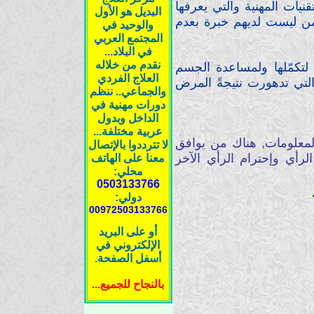
نيات المهنية والتي يعرفها
البديل هو الأول
من ليست لديهم خبرة بعدم
والوحيد في
المجتمع العربي
في البلاد...
نقدم من خلاله
ي لتكمّلها ولمساعدة الجسم
العلاج الفردي
تي تدهورت نتيجةً المرض
والجماعي.. ننظم
دورات مهنية في
الداخل وبدول
عربية مختلفة...
لمعلومات, هناك من يوافق
لا تترددوا بالإتصال
رأي وإحترام الرأي الآخر
معنا على الهاتف
محلي:
0503133766
دولي:
00972503133766
أو على البريد
الإلكتروني في
أسفل الصفحة.
بالنجاح للجميع...