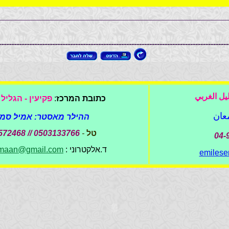
ليل الغربي
כתובת המרכז
:
פקיעין - הגליל
عان
ההילר מאסטר: אמיל סמ
טל
-
572468 // 0503133766
ד.אלקטרוני :
emaan@gmail.com
emiles