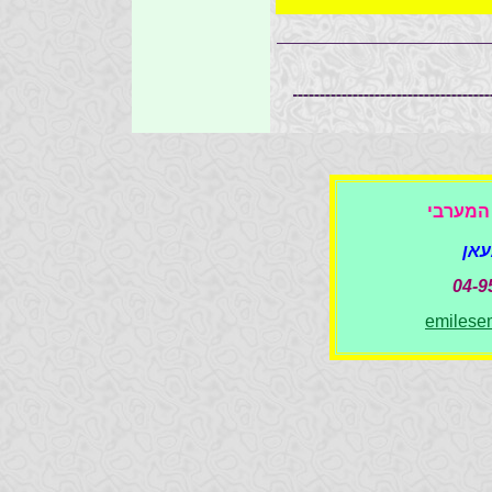
 המערבי
עאן
04-9
emiles