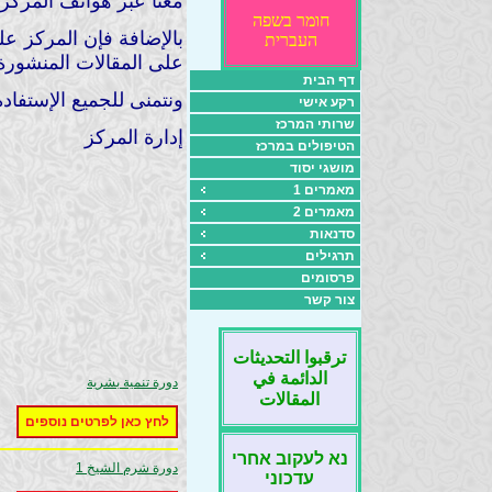
معنا عبر هواتف المركز ل
חומר בשפה
بالإضافة فإن المركز ع
העברית
على المقالات المنشورة
דף הבית
ونتمنى للجميع الإستفادة
רקע אישי
שרותי המרכז
إدارة المركز
הטיפולים במרכז
מושגי יסוד
מאמרים 1
מאמרים 2
סדנאות
תרגילים
פרסומים
צור קשר
ترقبوا التحديثات
الدائمة في
دورة تنمية بشرية
المقالات
לחץ כאן לפרטים נוספים
נא לעקוב אחרי
دورة شرم الشيخ 1
עדכוני