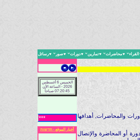
القراء
♥
محاضرات
♥
تمارين
♥
دورات
♥
صور
♥
رسائل
الخميس 6 أغسطس
2026 - الساعة الآن
07:20:46 صباحاً
دورات والمحاضرات, أهدافها
***** ادارة الموقع ت
أخبار الموقع - חדשות
دورة أو المحاضرة والإتصال