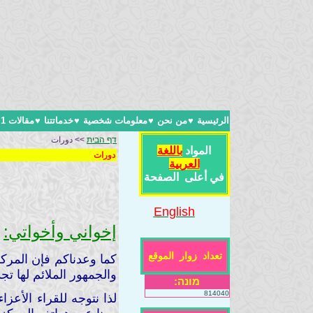
الرئيسية
♥
من نحن
♥
معلومات شخصية
♥
خدماتتنا
♥
مقالات 1
דף הבית
>> دورات
المواد
باللغة
دورات
العربية
في أعلى الصفحة
English
إخواني وأخواتي:
تعداد زوار الموقع
كما وعدناكم فإن المركز
والجمهور الملائم لها تج
מונה:
814040
لذا نتوجه للقراء الأعز