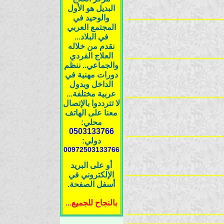
البديل هو الأول
والوحيد في
المجتمع العربي
في البلاد...
نقدم من خلاله
العلاج الفردي
والجماعي.. ننظم
دورات مهنية في
الداخل وبدول
عربية مختلفة...
لا تترددوا بالإتصال
معنا على الهاتف
محلي:
0503133766
دولي:
00972503133766
أو على البريد
الإلكتروني في
أسفل الصفحة.
بالنجاح للجميع...