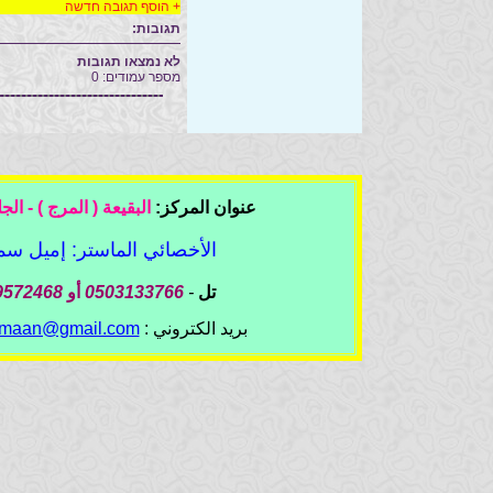
+
הוסף תגובה חדשה
תגובות:
לא נמצאו תגובות
מספר עמודים: 0
عنوان المركز:
البقيعة ( المرج ) - الج
الأخصائي الماستر: إميل سم
تل
-
0503133766
أو
9572468-04
بريد الكتروني :
emaan@gmail.com