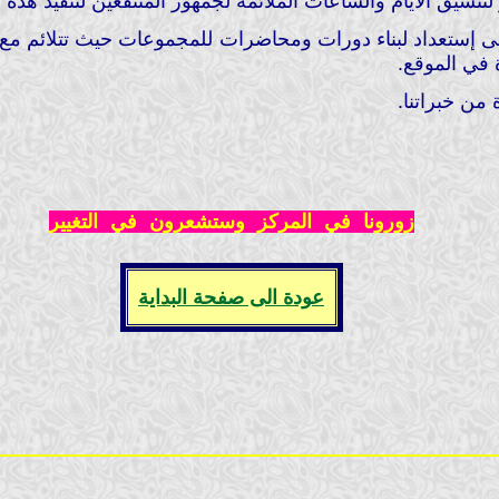
تنسيق الأيام والساعات الملائمة لجمهور المنتفعين لتنفيذ هذه 
لى إستعداد لبناء دورات ومحاضرات للمجموعات حيث تتلائم مع 
 في الموقع.
 من خبراتنا.
زورونا في المركز وستشعرون في التغيير
عودة الى صفحة البداية