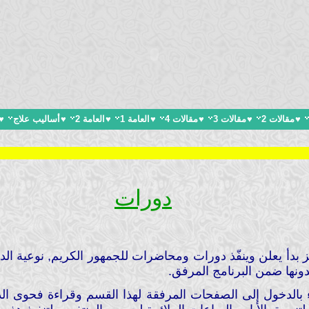
♥
مقالات 2
♥
مقالات 3
♥
مقالات 4
♥
العامة 1
♥
العامة 2
♥
أساليب علاج
♥
دورات
 بدأ يعلن وينفّذ دورات ومحاضرات للجمهور الكريم, نوعية ال
دونها ضمن البرنامج المرفق.
اء بالدخول إلى الصفحات المرفقة لهذا القسم وقراءة فحوى ال