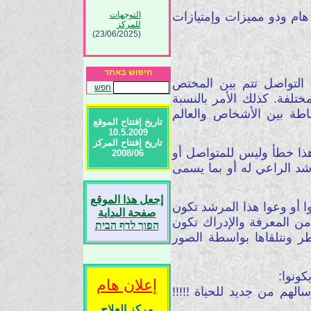
التوجهات
هام وذو مميزات وإمتيازات
للمركز
(23/06/2025)
إقتباس ونسخ
المواد المهنية
(23/06/2025)
חיפוש באתר
تعليقات الزوار :
 التواصل تتم بين المختص
חפש
(23/06/2025)
تلفة. كذلك الأمر بالنسبة
المواد المهنية :
طة بين الأشخاص والعالم
(23/06/2025)
تاريخ إفتتاح الموقع
شكر وتقدير
10.5.2009
للزوار من دول
تاريخ إفتتاح المركز
العالم :
هذا خطأ وليس للمتواصل أو
2008/06
(23/06/2025)
شد الراعي له أو بما يسمى
إجعل هذا الموقع
 أو وعوا هذا المرشد تكون
صفحة البداية
من المعرفة والإدراك تكون
הפוך לדף הבית
ر ونتلقاها بواسطة الصور
ونوا:
إعلان هام
لهم من جديد للحياة !!!!!
مركز العلاج