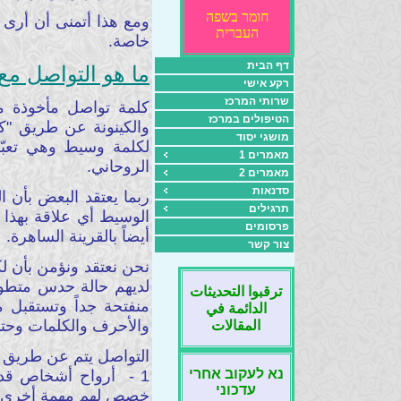
חומר בשפה
ومع هذا أتمنى أن أرى 
העברית
خاصة.
דף הבית
ما هو التواصل مع ال
רקע אישי
שרותי המרכז
كلمة تواصل مأخوذة من
הטיפולים במרכז
والكينونة عن طريق "كا
מושגי יסוד
لكلمة وسيط وهي تعبّ
מאמרים 1
الروحاني.
מאמרים 2
סדנאות
ربما يعتقد البعض بأن 
תרגילים
الوسيط أي علاقة بهذا 
פרסומים
أيضاً بالقرينة الساهرة.
צור קשר
نحن نعتقد ونؤمن بأن ل
لديهم حالة حدس متطورة
ترقبوا التحديثات
منفتحة جداً وتستقبل 
الدائمة في
والأحرف والكلمات وحتى 
المقالات
التواصل يتم عن طريق ا
נא לעקוב אחרי
1
- أرواح أشخاص قد مات
עדכוני
خصص لهم مهمة أخرى وه