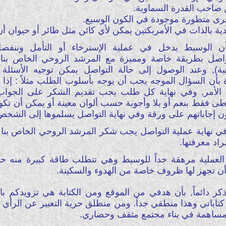
أن الوسيط يدخل في عملية الإسترخاء أو التأمل وننفص
واصل بطريقة خاصة ومميزة مع المرشد الروحي الخاص بنا
ية), وعند الوصول إلى حالة التواصل يمكن توجيه الأسئل
 بأن السؤال الموجه يجب أن يوجه بأسلوب الطلب مثلاً : إذا 
الأمر, وفي نهاية كل طلب يجب تقديم الشكر على الجواب 
طى فقط بنعم أو بلا وأجوبة حسب ألوان معينة أو يمكن أن تكو
ون إجاباتهم على ورقة وفي نهاية التواصل يسلموها إلى الشخص
 في نهاية عملية التواصل يجب شكر المرشد الروحي الخاص بنا
راد معرفتها.
العملية مرهقة جداً للوسيط وهي تتطلب طاقة كبيرة منه ح
 أن تجهز لها ظروف خاصة من الهدوء والسكينة.
ر دائماً, بأن هدفي من الموقع ومن الكتابة هي تزويدكم با
اباتي وهذا منطقي جداً. ومن منطلق حرية التعبير عن الرأي و
 للمساهمة في بناء مجتمع مثقف وحضاري.