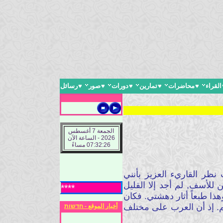
القراء
♥
محاضرات
♥
تمارين
♥
دورات
♥
صور
♥
رسائل
الجمعة 7 أغسطس
2026 - الساعة الآن
07:32:27 مساءً
 نظر القاريء العزيز بأنني
 للأسف, لم أجد إلا القليل
***** ادارة الموقع ترح
ذا طبعاً أثار دهشتي. فكان
م. إذ أن العرب على مختلف
أخبار الموقع - חדשות