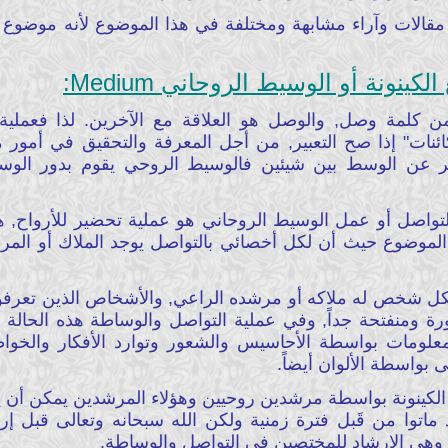
مقالات وآراء مشابهة ومختلفة في هذا الموضوع لأنه موضوع 
كينونة أو الوسيط الروحاني Medium:
 كلمة وصل, والوصل هو العلاقة مع الآخرين. لذا فعملية
ئنات" إذا صح التعبير, من أجل المعرفة والتحقيق في أمور مخ
ر عن الوسط بين شيئين فالوسيط الروحي يقوم بدور الوسا
التواصل أو عمل الوسيط الروحاني هو عملية تحضير للأرواح, 
الموضوع حيث أن لكل أخصائي بالتواصل يوجد الملاك أو المر
كل شخص له ملاكه أو مرشده الراعي, والأشخاص الذين تعرفوا
 ومنفتحة جداً, وفي عملية التواصل والوساطة هذه الحالة 
معلومات بواسطة الأحاسيس والشعور وتوارد الأفكار والخواط
بواسطة الألوان أيضاً.
لكينونة بواسطة مرشدين روحيين وهؤلاء المرشدين يمكن أن يك
وا من قَبل فترة زمنية ولكن الله سبحانه وتعالى قبل إرسا
ي الإرشاد للمختصين في التواصل والوساطة.