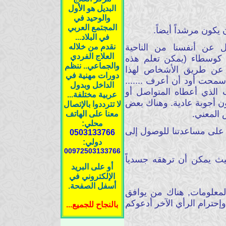
البديل هو الأول
والوحيد في
المجتمع العربي
في البلاد...
ل عن أنفسنا من الناحية
نقدم من خلاله
العلاج الفردي
 كوسطاء (يمكن تعلم هذه
والجماعي.. ننظم
ة عن طريق الأشخاص لهذا
دورات مهنية في
سمحت أود أن أعرف .......
الداخل وبدول
الذي أعطاه المتواصل أو
عربية مختلفة...
ن أجوبة عادية. وهناك بعض
لا تترددوا بالإتصال
 المعني.
معنا على الهاتف
محلي:
 على مساعدتنا للوصول إلى
0503133766
دولي:
00972503133766
يث يمكن أن ترهقه جسدياً
أو على البريد
الإلكتروني في
أسفل الصفحة.
لمعلومات, هناك من يوافق
إحترام الرأي الآخر أدعوكم
بالنجاح للجميع...