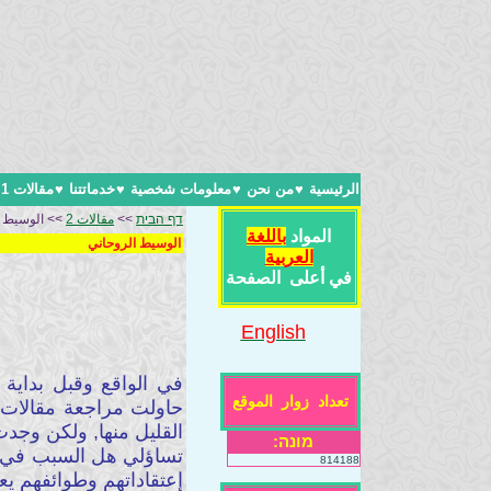
الرئيسية
♥
من نحن
♥
معلومات شخصية
♥
خدماتتنا
♥
مقالات 1
דף הבית
>>
مقالات 2
>> الوسيط ا
المواد
باللغة
الوسيط الروحاني
العربية
في أعلى الصفحة
English
في الواقع وقبل بداية 
تعداد زوار الموقع
حاولت مراجعة مقالات ك
القليل منها, ولكن وجدت
מונה:
تساؤلي هل السبب في هذ
814188
إعتقاداتهم وطوائفهم يعت