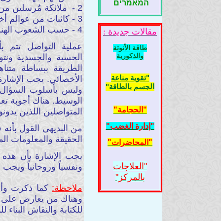
המאמרים
2 - ملائكة مُرسلين من صاحب القدرة السماوية.
3 - كائنات من عوالم أخرى متطورة موجودة في الكون الوسيع.
4 - حسب الشعوب الهندية بالذات في الأمريكتين يمكن لأي كائن مثل طائر أو حيوان أن يكون مرشداً أيضاً.
مقالات جديدة :
عملية التواصل تتم ب
طاقة الأنوثة
والذكورية
الحسية والجسدية ونت
الطريقة ببساطة متناه
"تقوية مناعة
الأخصائي. يجب الإشارة
الجسم بالطاقة"
وليس بأسلوب السؤال 
الوسيط. هناك أجوبة تع
"الحجامة"
المتواصلين اللذين يدون
"إدارة الغضب"
من البديهي القول بأنه
الحقيقة والمعلومات الم
"المحاضرات"
يجب الإشارة بأن هذه 
"العلاجات
ونفسياً وروحانياً ويجب
بالمركز"
ملاحظة:
كما ذكرت وأذك
وهناك من يعارض على كت
للكتابة والنقاش البناء