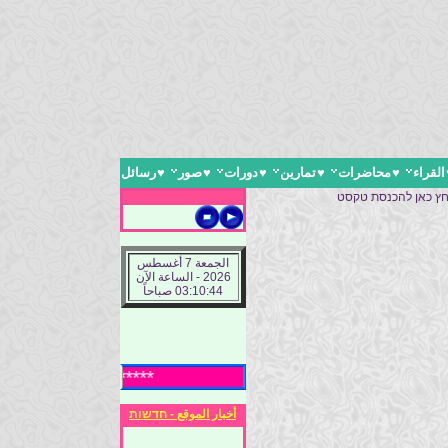
القراء
♥
محاضرات
♥
تمارين
♥
دورات
♥
صور
♥
رسائل
חץ כאן להכנסת טקסט
الجمعة 7 أغسطس
2026 - الساعة الآن
03:10:45 صباحاً
***** ادارة الموقع ترح
أخبار الموقع - חדשות