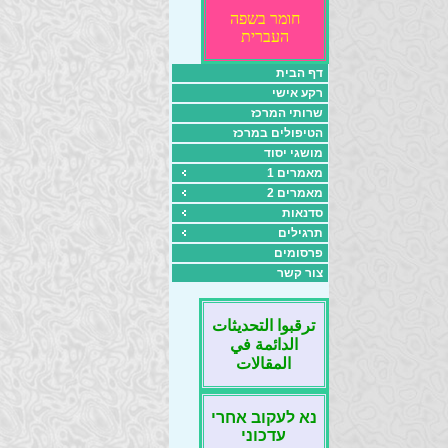
חומר בשפה
העברית
דף הבית
רקע אישי
שרותי המרכז
הטיפולים במרכז
מושגי יסוד
מאמרים 1
מאמרים 2
סדנאות
תרגילים
פרסומים
צור קשר
ترقبوا التحديثات
الدائمة في
المقالات
נא לעקוב אחרי
עדכוני