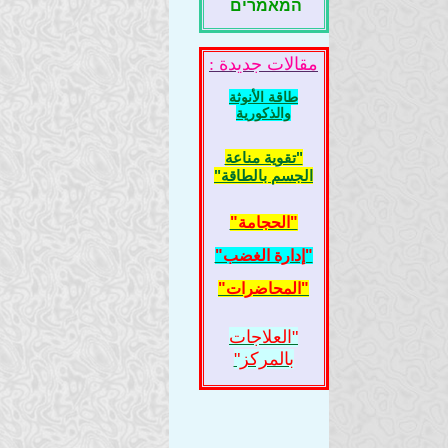
המאמרים
مقالات جديدة :
طاقة الأنوثة
والذكورية
"تقوية مناعة
الجسم بالطاقة"
"الحجامة"
"إدارة الغضب"
"المحاضرات"
"العلاجات
بالمركز"