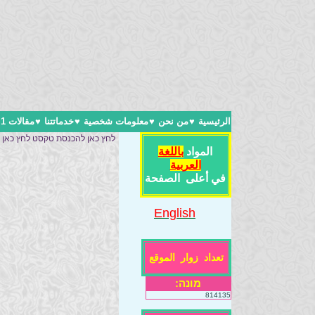
الرئيسية
♥
من نحن
♥
معلومات شخصية
♥
خدماتتنا
♥
مقالات 1
לחץ כאן להכנסת טקסט לחץ כאן
المواد
باللغة
العربية
في أعلى الصفحة
English
تعداد زوار الموقع
מונה:
814135