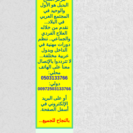
البديل هو الأول
والوحيد في
المجتمع العربي
في البلاد...
نقدم من خلاله
العلاج الفردي
والجماعي.. ننظم
دورات مهنية في
الداخل وبدول
عربية مختلفة...
لا تترددوا بالإتصال
معنا على الهاتف
محلي:
0503133766
دولي:
00972503133766
أو على البريد
الإلكتروني في
أسفل الصفحة.
بالنجاح للجميع...