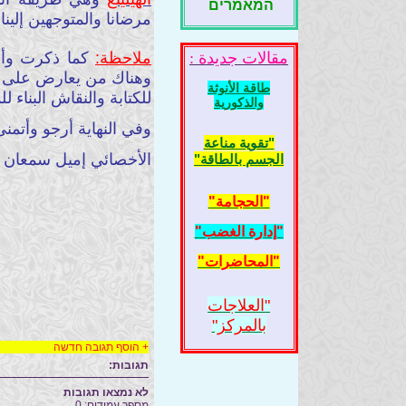
המאמרים
مرضانا والمتوجهين إلينا
مقالات جديدة :
ملاحظة:
كما ذكرت وأذك
وهناك من يعارض على كت
طاقة الأنوثة
للكتابة والنقاش البناء
والذكورية
وفي النهاية أرجو وأتمنى
"تقوية مناعة
الأخصائي إميل سمعان
الجسم بالطاقة"
"الحجامة"
"إدارة الغضب"
"المحاضرات"
"العلاجات
بالمركز"
+
הוסף תגובה חדשה
תגובות:
לא נמצאו תגובות
מספר עמודים: 0