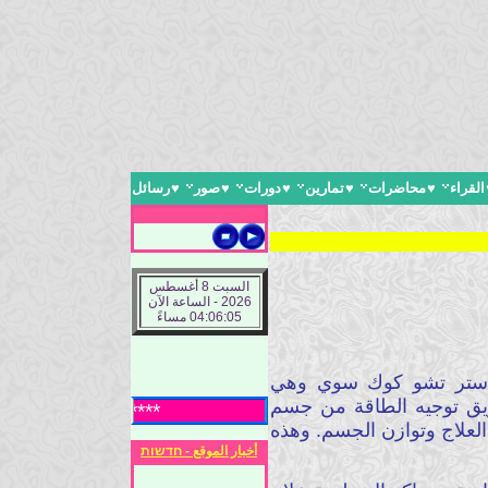
القراء
♥
محاضرات
♥
تمارين
♥
دورات
♥
صور
♥
رسائل
السبت 8 أغسطس
2026 - الساعة الآن
04:06:06 مساءً
لماستر تشو كوك سوي وهي
طريق توجيه الطاقة من جسم
***** ادارة الموقع تر
لعلاج وتوازن الجسم. وهذه
أخبار الموقع - חדשות