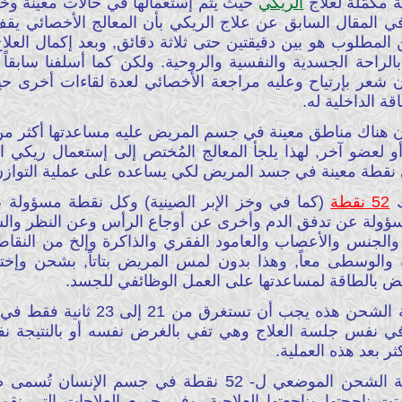
 مكمّلة لعلاج
الريكي
حيث يتم إستعمالها في حالات معيّنة وخ
المطلوب هو بين دقيقتين حتى ثلاثة دقائق, وبعد إكمال العلاج
راحة الجسدية والنفسية والروحية. ولكن كما أسلفنا سابقاً
وإن شعر بإرتياح وعليه مراجعة الأخصائي لعدة لقاءات أخرى 
 الداخلية له.
أن هناك مناطق معينة في جسم المريض عليه مساعدتها أكثر من
و لعضو آخر, لهذا يلجأ المعالج المُختص إلى إستعمال ريكي ال
نقطة معينة في جسد المريض لكي يساعده على عملية التوازن
ك
52 نقطة
(كما في وخز الإبر الصينية) وكل نقطة مسؤولة
سؤولة عن تدفق الدم وأخرى عن أوجاع الرأس وعن النظر والسم
ن والجنس والأعصاب والعامود الفقري والذاكرة وإلخ من النقا
ة والوسطى معاً, وهذا بدون لمس المريض بتاتاً, بشحن وإخ
ريض بالطاقة لمساعدتها على العمل الوظائفي للجسد.
يجب الإشارة بأن عملية الشحن هذه ي
 نفس جلسة العلاج وهي تفي بالغرض نفسه أو بالنتيجة نفسها
ر بعد هذه العملية.
ل- 52 نقطة في جسم الإنسان تُسمى طريقة
 ناجحتها وناجعتها العلاجية. وفي جميع العلاجات التي نقوم