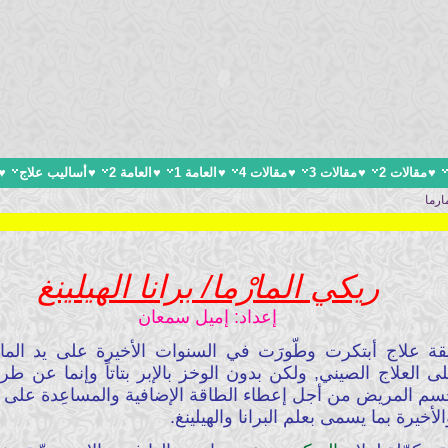
♥
مقالات 2
♥
مقالات 3
♥
مقالات 4
♥
العامة 1
♥
العامة 2
♥
أساليب علاج
♥
ارما
ريكي المارْما/ برانا الهيلينغ
إعداد: إميل سمعان
قة علاج أبتكرت وطّورَت في السنوات الأخيرة على يد ا
العلاج الصيني, ولكن بدون الوخز بالإبر بتاتاً وإنما عن 
جسم المريض من أجل إعطاء الطاقة الإضافية والمساعِدة على ا
خيرة بما يسمى بعلم البرانا والهيلينغ.