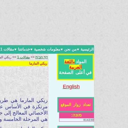
الرئيسية
♥
من نحن
♥
معلومات شخصية
♥
خدماتتنا
♥
مقالات 1
דף הבית
>>
مقالات 1
>> ريكي الم
المواد
باللغة
ريكي المارما
العربية
في أعلى الصفحة
English
ريكي المارما هي طري
تعداد زوار الموقع
مرتكزة في الأساس على 
الأخصائي المعالج إلى 
מונה:
هي المرحلة الخامسة والأ
814239