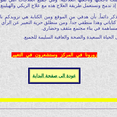
 إذ ندمج ونستعمل طريقة العلاج هذه مع علاج الريكي والهيلينغ.
ر دائماً, بأن هدفي من الموقع ومن الكتابة هي تزويدكم با
اباتي وهذا منطقي جداً. ومن منطلق حرية التعبير عن الرأي و
 للمساهمة في بناء مجتمع مثقف وحضاري.
 الحياة السعيدة والصحة والعافية السليمة للجميع.
زورونا في المركز وستشعرون في التغيير
عودة الى صفحة البداية