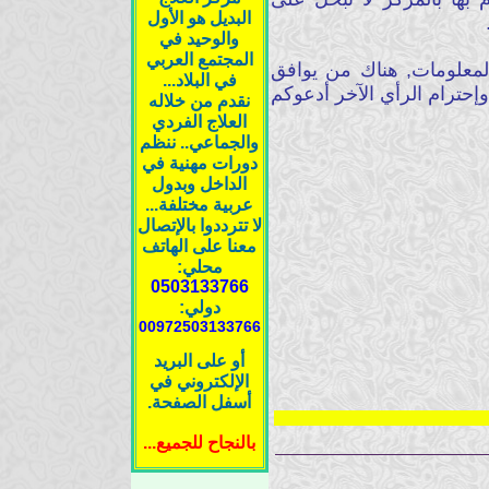
البديل هو الأول
والوحيد في
المجتمع العربي
لمعلومات, هناك من يوافق
في البلاد...
إحترام الرأي الآخر أدعوكم
نقدم من خلاله
العلاج الفردي
والجماعي.. ننظم
دورات مهنية في
الداخل وبدول
عربية مختلفة...
لا تترددوا بالإتصال
معنا على الهاتف
محلي:
0503133766
دولي:
00972503133766
أو على البريد
الإلكتروني في
أسفل الصفحة.
بالنجاح للجميع...